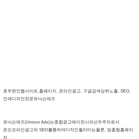
호주
한인
웹사이트
,
홈페이지
,
온라인광고
,
구글검색
상위노출
, SEO,
인쇄디자인
전문
유닉슨애즈
유닉슨애즈
(Unixon Ads)
는
종합
광고
에이전시의
선두주자로서
온오프라인
광고와
SEO
를
통하여
디자인
퀄리티는
물론
,
맞춤형
홈페이
지
,