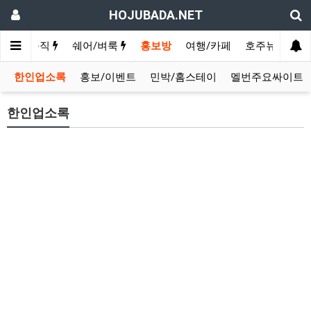
HOJUBADA.NET
구인/구직
쉐어/벼룩
홍보방
여행/카페
호주뉴스
영
한인업소록
홍보/이벤트
민박/홈스테이
멜번주요싸이트
한인업소록