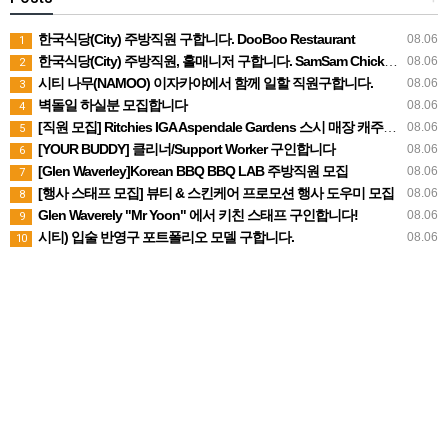
한국식당(City) 주방직원 구합니다. DooBoo Restaurant
08.06
1
한국식당(City) 주방직원, 홀매니저 구합니다. SamSam Chicken Restaurant
08.06
2
시티 나무(NAMOO) 이자카야에서 함께 일할 직원구합니다.
08.06
3
벽돌일 하실분 모집합니다
08.06
4
[직원 모집] Ritchies IGA Aspendale Gardens 스시 매장 캐주얼 직원 구인
08.06
5
[YOUR BUDDY] 클리너/Support Worker 구인합니다
08.06
6
[Glen Waverley]Korean BBQ BBQ LAB 주방직원 모집
08.06
7
[행사 스태프 모집] 뷰티 & 스킨케어 프로모션 행사 도우미 모집
08.06
8
Glen Waverely "Mr Yoon" 에서 키친 스태프 구인합니다!
08.06
9
시티) 입술 반영구 포트폴리오 모델 구합니다.
08.06
10