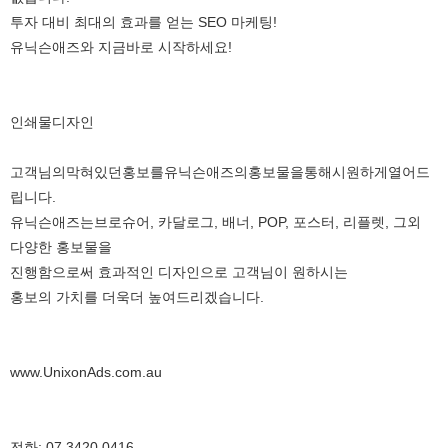
투자 대비 최대의 효과를 얻는 SEO 마케팅!
유닉슨애즈와 지금바로 시작하세요!
인쇄물디자인
고객님의
막혀있던
홍보를
유닉슨애즈의
홍보물을
통해
시원하게
열어
드
립니다
.
유닉슨애즈는
브로슈어
,
카달로그
,
배너, POP, 포스터, 리플렛, 그외
다양한 홍보물을
진행함으로써 효과적인 디자인으로 고객님이 원하시는
홍보의 가치를 더욱더 높여드리겠습니다.
www.UnixonAds.com.au
전화
: 07 3420 0416