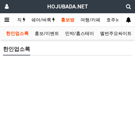
HOJUBADA.NET
구인/구직
쉐어/벼룩
홍보방
여행/카페
호주뉴스
영
한인업소록
홍보/이벤트
민박/홈스테이
멜번주요싸이트
한인업소록