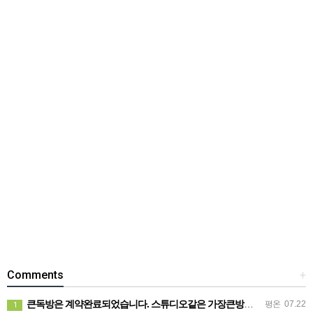
Comments
+
큰독방은 계약완료되었습니다. 스튜디오같은 가장큰방을 2인동시 또는 혼자서 큰독방으로도 즉시입주 가능합니다.
평온
07.22
1