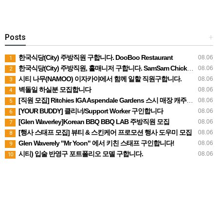
Posts
+
한국식당(City) 주방직원 구합니다. DooBoo Restaurant
08.06
1
한국식당(City) 주방직원, 홀매니저 구합니다. SamSam Chicken Restaurant
08.06
2
시티 나무(NAMOO) 이자카야에서 함께 일할 직원구합니다.
08.06
3
벽돌일 하실분 모집합니다
08.06
4
[직원 모집] Ritchies IGA Aspendale Gardens 스시 매장 캐주얼 직원 구인
08.06
5
[YOUR BUDDY] 클리너/Support Worker 구인합니다
08.06
6
[Glen Waverley]Korean BBQ BBQ LAB 주방직원 모집
08.06
7
[행사 스태프 모집] 뷰티 & 스킨케어 프로모션 행사 도우미 모집
08.06
8
Glen Waverely "Mr Yoon" 에서 키친 스태프 구인합니다!
08.06
9
시티) 입술 반영구 포트폴리오 모델 구합니다.
08.06
10