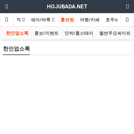
HOJUBADA.NET
구인/구직
쉐어/벼룩
홍보방
여행/카페
호주뉴스
영
한인업소록
홍보/이벤트
민박/홈스테이
멜번주요싸이트
한인업소록