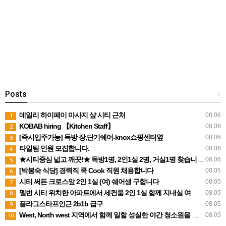
Posts
+
데일리 하이페이 마사지 샾 시티 근처
08.06
1
KOBAB hiring 【Kitchen Staff】
08.06
2
[즉시입주가능] 독방 장,단기쉐어-knox쇼핑센터옆
08.06
3
타일팀 인원 모집합니다.
08.06
4
★시티중심 넓고 깨끗!★ 독방1명, 2인1실 2명, 거실1명 찾습니다.
08.06
5
[박봉숙 식당] 경력직 쿡 Cook 직원 채용합니다
08.05
6
시티 써든 크로스앞 2인 1실 (여) 쉐어생 구합니다
08.05
7
멜번 시티 위치한 아파트에서 세컨룸 2인 1실 함께 지내실 여성분 1분을 구합니다.
08.05
8
플라그스타프인근 2b1b 급구
08.05
9
West, North west 지역에서 함께 일할 성실한 야간 청소원을 모집합니다
08.05
10