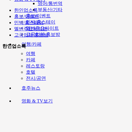
영어/통번역
부동산/기타
한인업소록
홍보/이벤트
홍보/이벤트
민박/홈스테이
민박/홈스테이
멜번주요싸이트
멜번주요싸이트
고국업체 홍보방
고국업체 홍보방
여행/카페
한인업소록
여행
카페
레스토랑
호텔
전시/공연
호주뉴스
영화 & TV보기