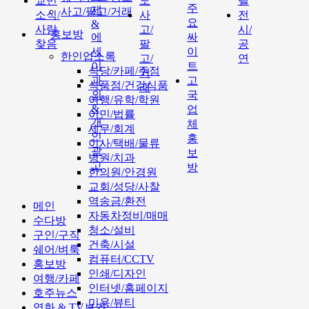
교민
도
텔
주
제
사고/팔고/거래
소식/
사
전
요
&
사람
고/
시/
홍보방
에
싸
찾음
팔
공
세
이
한인업소록
고/
연
이
트
식당/카페/주점
거
과
고
식품점/건강식품
래
외
국
여행/유학/학원
&
업
이민/법률
개
체
세무/회계
인
홍
이사/택배/물류
광
보
병원/치과
고
방
한의원/안경원
교회/성당/사찰
역송금/환전
메인
자동차정비/매매
수다방
청소/설비
구인/구직
건축/시설
쉐어/벼룩
컴퓨터/CCTV
홍보방
인쇄/디자인
여행/카페
인터넷/홈페이지
호주뉴스
미용/뷰티
영화 & TV보기