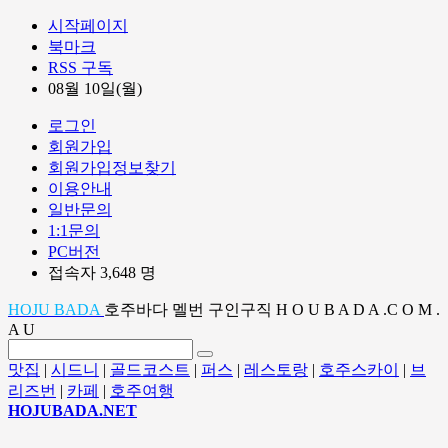
시작페이지
북마크
RSS 구독
08월 10일(월)
로그인
회원가입
회원가입정보찾기
이용안내
일반문의
1:1문의
PC버전
접속자 3,648 명
HOJU BADA
호주바다 멜번 구인구직 H O U B A D A .C O M .
A U
맛집
|
시드니
|
골드코스트
|
퍼스
|
레스토랑
|
호주스카이
|
브
리즈번
|
카페
|
호주여행
HOJUBADA.NET