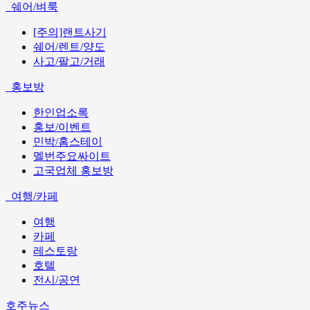
쉐어/벼룩
[주의]랜트사기
쉐어/렌트/양도
사고/팔고/거래
홍보방
한인업소록
홍보/이벤트
민박/홈스테이
멜번주요싸이트
고국업체 홍보방
여행/카페
여행
카페
레스토랑
호텔
전시/공연
호주뉴스