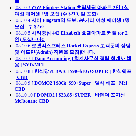
트
08.10
3
???? Flinders Station 초역세권 아파트 2인 1실
여성 쉐어생 2명 모집 (주 $210, 빌 포함)
08.10
4
시티 Flagstaff역 도보 5분거리 여성 쉐어생 1명
모집 | 주 $250
08.10
5
시티중심 442 Elizabeth 호텔아파트 커플 (or 2
인) 모십니다!!
08.10
6
로켓익스프레스 Rocket Express 고객문의 상담
및 어드민(Admin) 직원을 모집합니다.
08.10
7
[ Daon Accounting ] 회계사무실 경력 회계사 채
용 | SYD/MEL
08.10
8
[ 한식당 & BAR ] $90~$105+SUPER | 한식쉐프
| CBD
08.10
9
[ DOMO2 ] $80k~$90+Super | 일식 쉐프 | Mel
CBD
08.10
10
[ DOMO2 ] $33.85+SUPER | 바텐더 포지션 |
Melbourne CBD