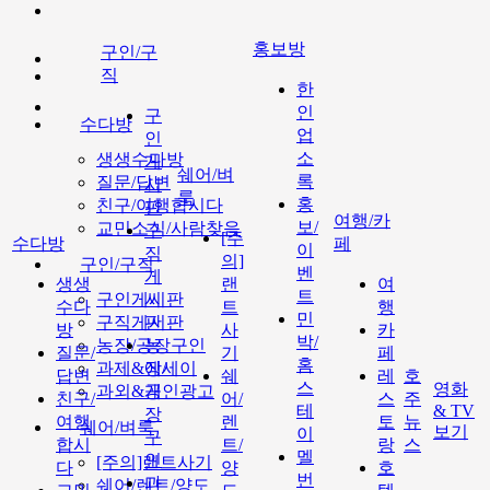
홍보방
구인/구
직
한
인
구
수다방
업
인
소
생생수다방
게
쉐어/벼
록
질문/답변
시
룩
홍
친구/여행합시다
판
여행/카
보/
교민소식/사람찾음
구
[주
수다방
페
이
직
의]
구인/구직
벤
게
생생
랜
여
트
구인게시판
시
수다
트
행
민
구직게시판
판
방
사
카
박/
농장/공장구인
농
질문/
기
페
홈
과제&에세이
장/
답변
쉐
레
호
스
영화
과외&개인광고
공
친구/
어/
스
주
테
& TV
장
여행
렌
토
뉴
쉐어/벼룩
보기
이
구
합시
트/
랑
스
멜
인
[주의]랜트사기
다
양
호
번
과
쉐어/렌트/양도