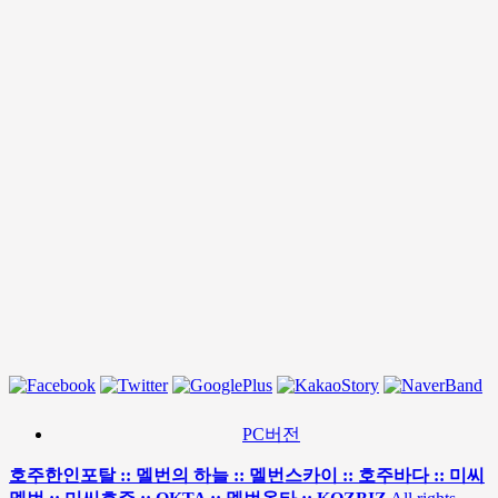
PC버전
호주한인포탈 :: 멜번의 하늘 :: 멜번스카이 :: 호주바다 :: 미씨