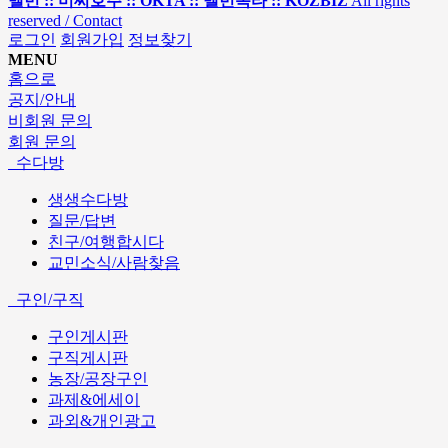
멜번 :: 미씨호주 :: OKTA :: 멜번옥타 :: KOZBIZ
All rights
reserved / Contact
로그인
회원가입
정보찾기
MENU
홈으로
공지/안내
비회원 문의
회원 문의
수다방
생생수다방
질문/답변
친구/여행합시다
교민소식/사람찾음
구인/구직
구인게시판
구직게시판
농장/공장구인
과제&에세이
과외&개인광고