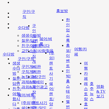
홍보방
구인/구
직
한
인
구
수다방
업
인
소
생생수다방
게
쉐어/벼
록
질문/답변
시
룩
홍
친구/여행합시다
판
여행/카
보/
교민소식/사람찾음
구
[주
수다방
페
이
직
의]
구인/구직
벤
게
생생
랜
여
트
구인게시판
시
수다
트
행
민
구직게시판
판
방
사
카
박/
농장/공장구인
농
질문/
기
페
홈
과제&에세이
장/
답변
쉐
레
호
스
영화
과외&개인광고
공
친구/
어/
스
주
테
& TV
장
여행
렌
토
뉴
쉐어/벼룩
보기
이
구
합시
트/
랑
스
멜
인
[주의]랜트사기
다
양
호
번
과
쉐어/렌트/양도