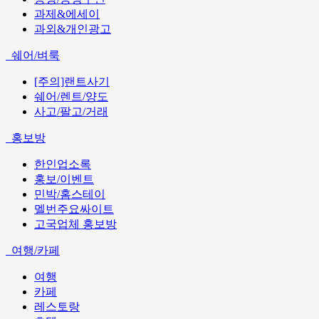
과제&에세이
과외&개인광고
쉐어/벼룩
[주의]랜트사기
쉐어/렌트/양도
사고/팔고/거래
홍보방
한인업소록
홍보/이벤트
민박/홈스테이
멜번주요싸이트
고국업체 홍보방
여행/카페
여행
카페
레스토랑