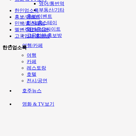
영어/통번역
부동산/기타
한인업소록
홍보/이벤트
홍보/이벤트
민박/홈스테이
민박/홈스테이
멜번주요싸이트
멜번주요싸이트
고국업체 홍보방
고국업체 홍보방
여행/카페
한인업소록
여행
카페
레스토랑
호텔
전시/공연
호주뉴스
영화 & TV보기