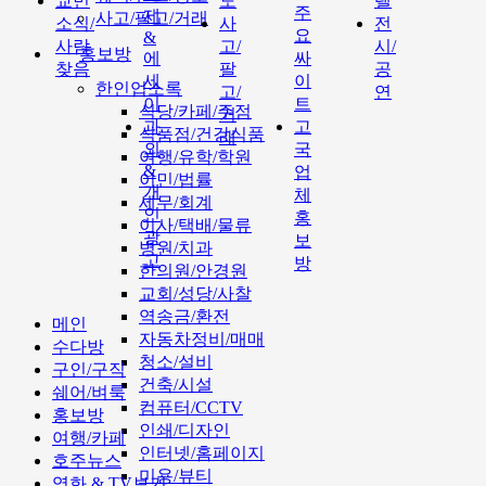
교민
도
텔
주
제
사고/팔고/거래
소식/
사
전
요
&
사람
고/
시/
홍보방
에
싸
찾음
팔
공
세
이
한인업소록
고/
연
이
트
식당/카페/주점
거
과
고
식품점/건강식품
래
외
국
여행/유학/학원
&
업
이민/법률
개
체
세무/회계
인
홍
이사/택배/물류
광
보
병원/치과
고
방
한의원/안경원
교회/성당/사찰
역송금/환전
메인
자동차정비/매매
수다방
청소/설비
구인/구직
건축/시설
쉐어/벼룩
컴퓨터/CCTV
홍보방
인쇄/디자인
여행/카페
인터넷/홈페이지
호주뉴스
미용/뷰티
영화 & TV보기