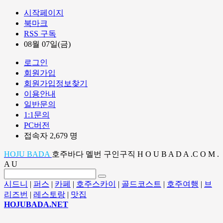
시작페이지
북마크
RSS 구독
08월 07일(금)
로그인
회원가입
회원가입정보찾기
이용안내
일반문의
1:1문의
PC버전
접속자 2,679 명
HOJU BADA
호주바다 멜번 구인구직 H O U B A D A .C O M .
A U
시드니
|
퍼스
|
카페
|
호주스카이
|
골드코스트
|
호주여행
|
브
리즈번
|
레스토랑
|
맛집
HOJUBADA.NET