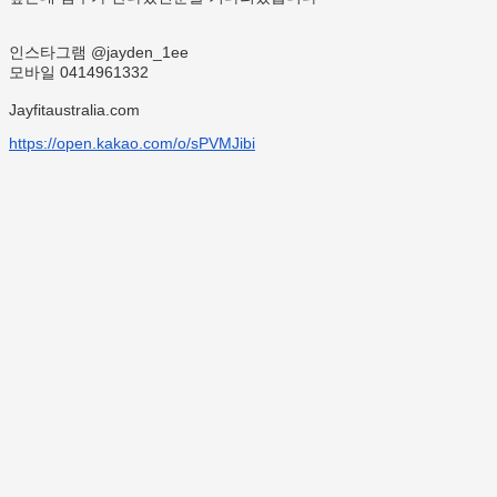
인스타그램 @jayden_1ee
모바일 0414961332
Jayfitaustralia.com
https://open.kakao.com/o/
sPVMJibi