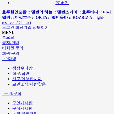
PC버전
호주한인포탈 :: 멜번의 하늘 :: 멜번스카이 :: 호주바다 :: 미씨
멜번 :: 미씨호주 :: OKTA :: 멜번옥타 :: KOZBIZ
All rights
reserved / Contact
로그인
회원가입
정보찾기
MENU
홈으로
공지/안내
비회원 문의
회원 문의
수다방
생생수다방
질문/답변
친구/여행합시다
교민소식/사람찾음
구인/구직
구인게시판
구직게시판
농장/공장구인