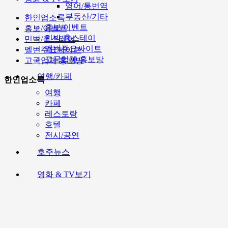
영어/통번역
부동산/기타
한인업소록
홍보/이벤트
홍보/이벤트
민박/홈스테이
민박/홈스테이
멜번주요싸이트
멜번주요싸이트
고국업체 홍보방
고국업체 홍보방
여행/카페
한인업소록
여행
카페
레스토랑
호텔
전시/공연
호주뉴스
영화 & TV보기