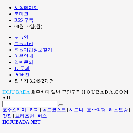
시작페이지
북마크
RSS 구독
08월 10일(월)
로그인
회원가입
회원가입정보찾기
이용안내
일반문의
1:1문의
PC버전
접속자 3,249(
27
) 명
HOJU BADA
호주바다 멜번 구인구직 H O U B A D A .C O M .
A U
호주스카이
|
카페
|
골드코스트
|
시드니
|
호주여행
|
레스토랑
|
맛집
|
브리즈번
|
퍼스
HOJUBADA.NET