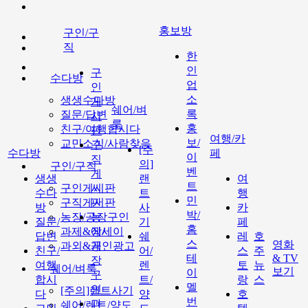
홍보방
구인/구
직
한
인
구
수다방
업
인
소
생생수다방
게
쉐어/벼
록
질문/답변
시
룩
홍
친구/여행합시다
판
여행/카
보/
교민소식/사람찾음
구
[주
수다방
페
이
직
의]
구인/구직
벤
게
생생
랜
여
트
구인게시판
시
수다
트
행
민
구직게시판
판
방
사
카
박/
농장/공장구인
농
질문/
기
페
홈
과제&에세이
장/
답변
쉐
레
호
스
영화
과외&개인광고
공
친구/
어/
스
주
테
& TV
장
여행
렌
토
뉴
쉐어/벼룩
보기
이
구
합시
트/
랑
스
멜
인
[주의]랜트사기
다
양
호
번
과
쉐어/렌트/양도