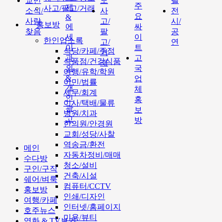
교민
도
텔
주
제
사고/팔고/거래
소식/
사
전
요
&
사람
고/
시/
홍보방
에
싸
찾음
팔
공
세
이
한인업소록
고/
연
이
트
식당/카페/주점
거
과
고
식품점/건강식품
래
외
국
여행/유학/학원
&
업
이민/법률
개
체
세무/회계
인
홍
이사/택배/물류
광
보
병원/치과
고
방
한의원/안경원
교회/성당/사찰
역송금/환전
메인
자동차정비/매매
수다방
청소/설비
구인/구직
건축/시설
쉐어/벼룩
컴퓨터/CCTV
홍보방
인쇄/디자인
여행/카페
인터넷/홈페이지
호주뉴스
미용/뷰티
영화 & TV보기