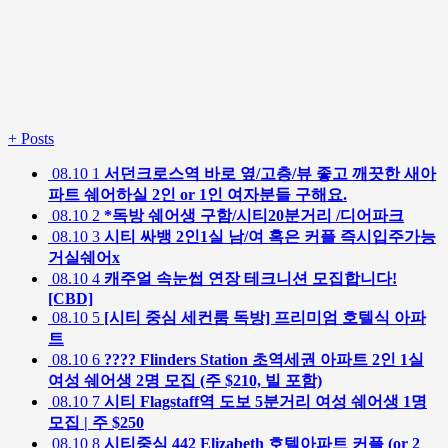
+
Posts
08.10
1
서던크로스역 바로 옆/고층/뷰 좋고 깨끗한 새아
파트 쉐어하실 2인 or 1인 여자분들 구해요.
08.10
2
*독방 쉐어생 구함/시티20분거리 /디어파크
08.10
3
시티 싸뱅 2인1실 남/여 혹은 커플 즉시입주가능
거실쉐어x
08.10
4
캐주얼 속눈썹 연장 테크니션 모집합니다!
[CBD]
08.10
5
[시티 중심 세컨룸 독방] 프리미엄 호텔식 아파
트
08.10
6
???? Flinders Station 초역세권 아파트 2인 1실
여성 쉐어생 2명 모집 (주 $210, 빌 포함)
08.10
7
시티 Flagstaff역 도보 5분거리 여성 쉐어생 1명
모집 | 주 $250
08.10
8
시티중심 442 Elizabeth 호텔아파트 커플 (or 2