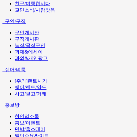
친구/여행합시다
교민소식/사람찾음
구인/구직
구인게시판
구직게시판
농장/공장구인
과제&에세이
과외&개인광고
쉐어/벼룩
[주의]랜트사기
쉐어/렌트/양도
사고/팔고/거래
홍보방
한인업소록
홍보/이벤트
민박/홈스테이
멜번주요싸이트