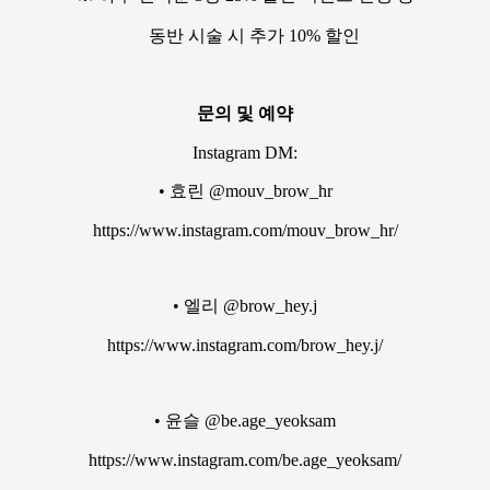
동반 시술 시 추가 10% 할인
문의 및 예약
Instagram DM:
• 효린 @mouv_brow_hr
https://www.instagram.com/mouv_brow_hr/
• 엘리 @brow_hey.j
https://www.instagram.com/brow_hey.j/
• 윤슬 @be.age_yeoksam
https://www.instagram.com/be.age_yeoksam/