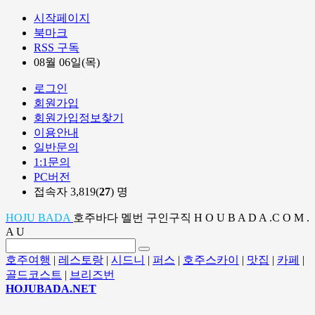
시작페이지
북마크
RSS 구독
08월 06일(목)
로그인
회원가입
회원가입정보찾기
이용안내
일반문의
1:1문의
PC버전
접속자 3,819(
27
) 명
HOJU BADA
호주바다 멜번 구인구직 H O U B A D A .C O M .
A U
호주여행
|
레스토랑
|
시드니
|
퍼스
|
호주스카이
|
맛집
|
카페
|
골드코스트
|
브리즈번
HOJUBADA.NET