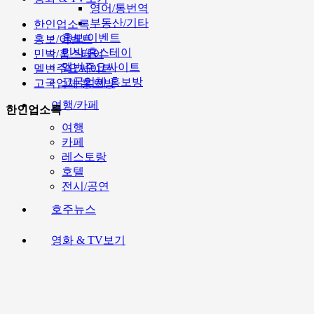
영어/통번역
부동산/기타
한인업소록
홍보/이벤트
홍보/이벤트
민박/홈스테이
민박/홈스테이
멜번주요싸이트
멜번주요싸이트
고국업체 홍보방
고국업체 홍보방
여행/카페
한인업소록
여행
카페
레스토랑
호텔
전시/공연
호주뉴스
영화 & TV보기