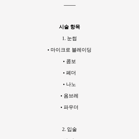
⸻
시술 항목
1. 눈썹
• 마이크로 블레이딩
• 콤보
• 페더
• 나노
• 옴브레
• 파우더
2. 입술