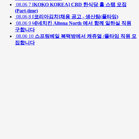
08.06
7
[KOKO KOREA] CBD 한식당 홀 스탭 모집
(Part-time)
08.06
8
[코리아김치]채용 공고 - 생산팀(풀타임)
08.06
9
네네치킨 Altona North 에서 함께 일하실 직원
구합니다
08.06
10
스프링베일 복떡방에서 캐쥬얼 /풀타임 직원 모
집합니다