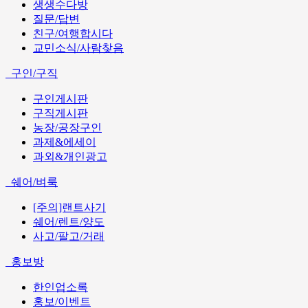
생생수다방
질문/답변
친구/여행합시다
교민소식/사람찾음
구인/구직
구인게시판
구직게시판
농장/공장구인
과제&에세이
과외&개인광고
쉐어/벼룩
[주의]랜트사기
쉐어/렌트/양도
사고/팔고/거래
홍보방
한인업소록
홍보/이벤트