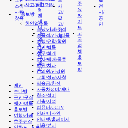
교민
도
텔
주
제
사고/팔고/거래
소식/
사
전
요
&
사람
고/
시/
홍보방
에
싸
찾음
팔
공
세
이
한인업소록
고/
연
이
트
식당/카페/주점
거
과
고
식품점/건강식품
래
외
국
여행/유학/학원
&
업
이민/법률
개
체
세무/회계
인
홍
이사/택배/물류
광
보
병원/치과
고
방
한의원/안경원
교회/성당/사찰
역송금/환전
메인
자동차정비/매매
수다방
청소/설비
구인/구직
건축/시설
쉐어/벼룩
컴퓨터/CCTV
홍보방
인쇄/디자인
여행/카페
인터넷/홈페이지
호주뉴스
미용/뷰티
영화 & TV보기