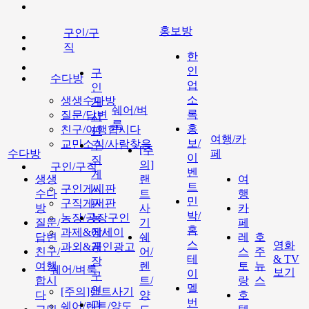
홍보방
구인/구
직
한
인
구
수다방
업
인
소
생생수다방
게
쉐어/벼
록
질문/답변
시
룩
홍
친구/여행합시다
판
여행/카
보/
교민소식/사람찾음
구
[주
수다방
페
이
직
의]
구인/구직
벤
게
생생
랜
여
트
구인게시판
시
수다
트
행
민
구직게시판
판
방
사
카
박/
농장/공장구인
농
질문/
기
페
홈
과제&에세이
장/
답변
쉐
레
호
스
영화
과외&개인광고
공
친구/
어/
스
주
테
& TV
장
여행
렌
토
뉴
쉐어/벼룩
보기
이
구
합시
트/
랑
스
멜
인
[주의]랜트사기
다
양
호
번
과
쉐어/렌트/양도