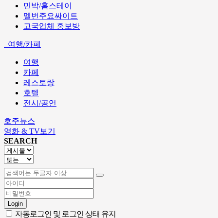
민박/홈스테이
멜번주요싸이트
고국업체 홍보방
여행/카페
여행
카페
레스토랑
호텔
전시/공연
호주뉴스
영화 & TV보기
SEARCH
Login
자동로그인 및 로그인 상태 유지