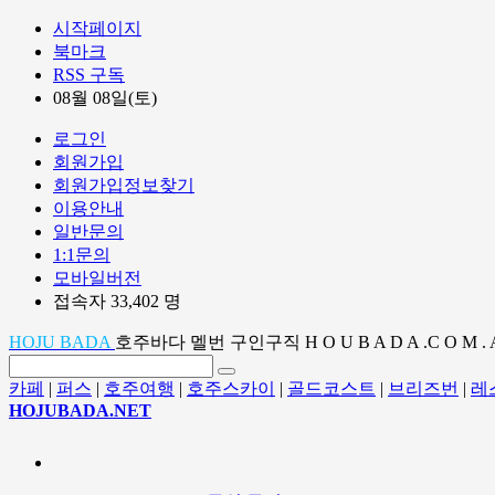
시작페이지
북마크
RSS 구독
08월 08일(토)
로그인
회원가입
회원가입정보찾기
이용안내
일반문의
1:1문의
모바일버전
접속자 33,402 명
HOJU BADA
호주바다 멜번 구인구직 H O U B A D A .C O M . 
카페
|
퍼스
|
호주여행
|
호주스카이
|
골드코스트
|
브리즈번
|
레
HOJUBADA.NET