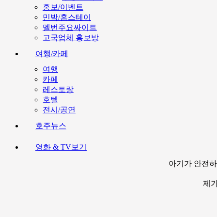
홍보/이벤트
민박/홈스테이
멜번주요싸이트
고국업체 홍보방
여행/카페
여행
카페
레스토랑
호텔
전시/공연
호주뉴스
영화 & TV보기
아기가 안전하
제가