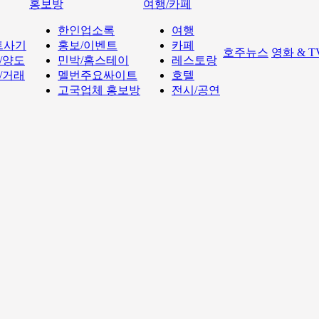
홍보방
여행/카페
한인업소록
여행
트사기
홍보/이벤트
카페
호주뉴스
영화 & 
/양도
민박/홈스테이
레스토랑
/거래
멜번주요싸이트
호텔
고국업체 홍보방
전시/공연