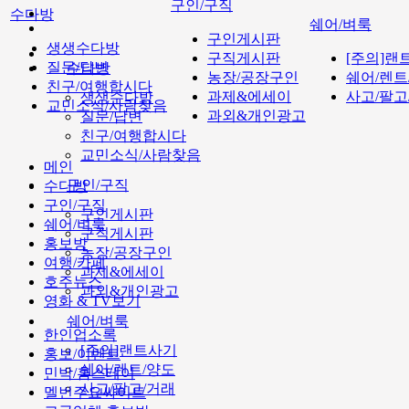
구인/구직
수다방
쉐어/벼룩
구인게시판
생생수다방
구직게시판
[주의]랜
질문/답변
수다방
농장/공장구인
쉐어/렌트
친구/여행합시다
과제&에세이
사고/팔고
생생수다방
교민소식/사람찾음
과외&개인광고
질문/답변
친구/여행합시다
교민소식/사람찾음
메인
구인/구직
수다방
구인/구직
구인게시판
쉐어/벼룩
구직게시판
홍보방
농장/공장구인
여행/카페
과제&에세이
호주뉴스
과외&개인광고
영화 & TV보기
쉐어/벼룩
한인업소록
[주의]랜트사기
홍보/이벤트
쉐어/렌트/양도
민박/홈스테이
사고/팔고/거래
멜번주요싸이트