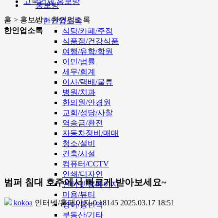
고국업체 홍보방
홍보방
홈 > 홍보방 > 한인업소록
한인업소록
한인업소록
식당/카페/주점
식품점/건강식품
여행/유학/학원
이민/법률
세무/회계
이사/택배/물류
병원/치과
한의원/안경원
교회/성당/사찰
역송금/환전
자동차정비/매매
청소/설비
건축/시설
컴퓨터/CCTV
인쇄/디자인
범퍼 침대 호주에서 빠르게 받아보세요~
인터넷/홈페이지
미용/뷰티
kokoa
인터넷/홈페이지
0
18145
2025.03.17 18:51
영어/통번역
부동산/기타