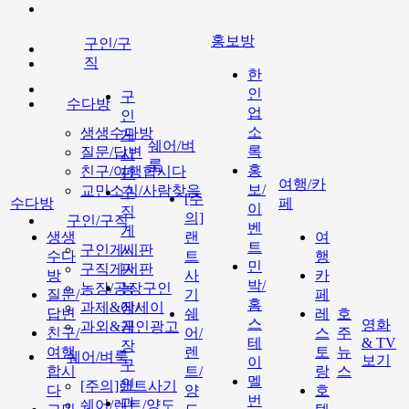
홍보방
구인/구
직
한
인
구
수다방
업
인
소
생생수다방
게
쉐어/벼
록
질문/답변
시
룩
홍
친구/여행합시다
판
여행/카
보/
교민소식/사람찾음
구
[주
수다방
페
이
직
의]
구인/구직
벤
게
생생
랜
여
트
구인게시판
시
수다
트
행
민
구직게시판
판
방
사
카
박/
농장/공장구인
농
질문/
기
페
홈
과제&에세이
장/
답변
쉐
레
호
스
영화
과외&개인광고
공
친구/
어/
스
주
테
& TV
장
여행
렌
토
뉴
쉐어/벼룩
보기
이
구
합시
트/
랑
스
멜
인
[주의]랜트사기
다
양
호
번
과
쉐어/렌트/양도