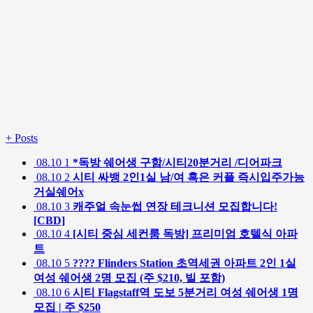
+
Posts
08.10
1
*독방 쉐어생 구함/시티20분거리 /디어파크
08.10
2
시티 싸뱅 2인1실 남/여 혹은 커플 즉시입주가능
거실쉐어x
08.10
3
캐주얼 속눈썹 연장 테크니션 모집합니다!
[CBD]
08.10
4
[시티 중심 세컨룸 독방] 프리미엄 호텔식 아파
트
08.10
5
???? Flinders Station 초역세권 아파트 2인 1실
여성 쉐어생 2명 모집 (주 $210, 빌 포함)
08.10
6
시티 Flagstaff역 도보 5분거리 여성 쉐어생 1명
모집 | 주 $250