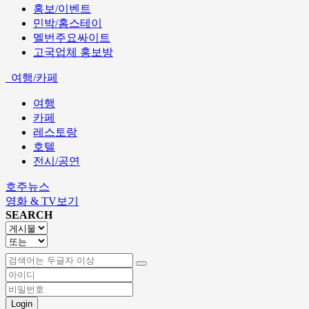
홍보/이벤트
민박/홈스테이
멜번주요싸이트
고국업체 홍보방
여행/카페
여행
카페
레스토랑
호텔
전시/공연
호주뉴스
영화 & TV보기
SEARCH
Login