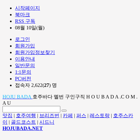
시작페이지
북마크
RSS 구독
08월 10일(월)
로그인
회원가입
회원가입정보찾기
이용안내
일반문의
1:1문의
PC버전
접속자 2,622(
27
) 명
HOJU BADA
호주바다 멜번 구인구직 H O U B A D A .C O M .
A U
맛집
|
호주여행
|
브리즈번
|
카페
|
퍼스
|
레스토랑
|
호주스카
이
|
골드코스트
|
시드니
HOJUBADA.NET