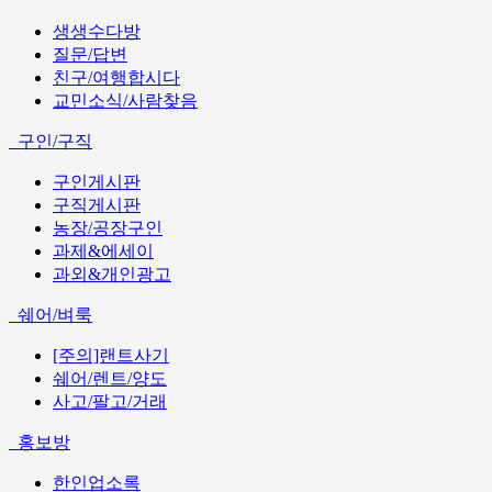
생생수다방
질문/답변
친구/여행합시다
교민소식/사람찾음
구인/구직
구인게시판
구직게시판
농장/공장구인
과제&에세이
과외&개인광고
쉐어/벼룩
[주의]랜트사기
쉐어/렌트/양도
사고/팔고/거래
홍보방
한인업소록