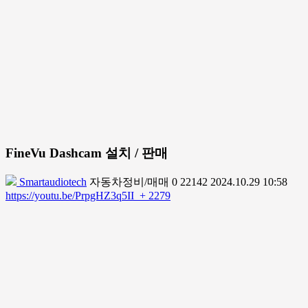
FineVu Dashcam 설치 / 판매
Smartaudiotech
자동차정비/매매
0
22142
2024.10.29 10:58
https://youtu.be/PrpgHZ3q5II
+ 2279