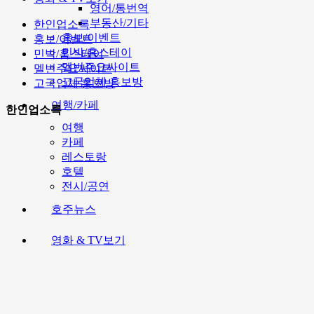
영어/통번역
부동산/기타
한인업소록
홍보/이벤트
홍보/이벤트
민박/홈스테이
민박/홈스테이
멜번주요싸이트
멜번주요싸이트
고국업체 홍보방
고국업체 홍보방
여행/카페
한인업소록
여행
카페
레스토랑
호텔
전시/공연
호주뉴스
영화 & TV보기