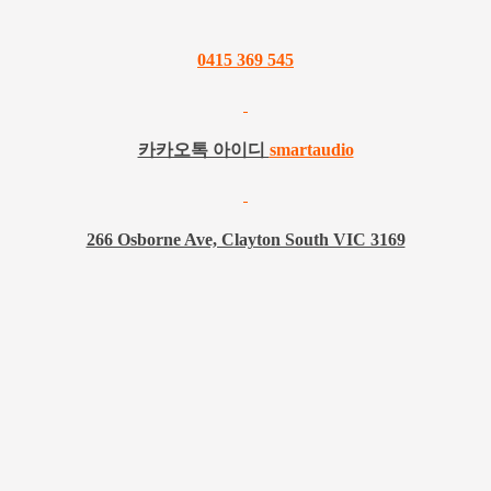
0415 369 545
카카오톡 아이디
smartaudio
266 Osborne Ave, Clayton South VIC 3169