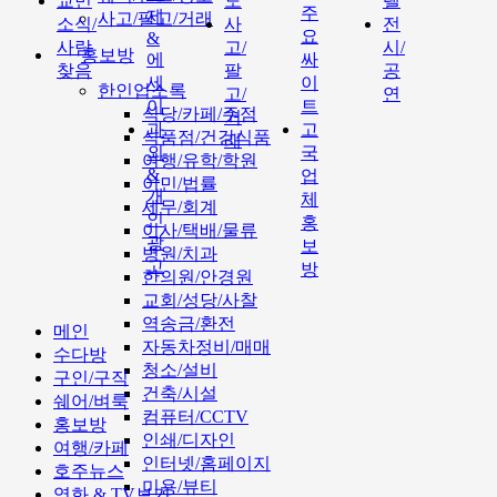
교민
도
텔
주
제
사고/팔고/거래
소식/
사
전
요
&
사람
고/
시/
홍보방
에
싸
찾음
팔
공
세
이
한인업소록
고/
연
이
트
식당/카페/주점
거
과
고
식품점/건강식품
래
외
국
여행/유학/학원
&
업
이민/법률
개
체
세무/회계
인
홍
이사/택배/물류
광
보
병원/치과
고
방
한의원/안경원
교회/성당/사찰
역송금/환전
메인
자동차정비/매매
수다방
청소/설비
구인/구직
건축/시설
쉐어/벼룩
컴퓨터/CCTV
홍보방
인쇄/디자인
여행/카페
인터넷/홈페이지
호주뉴스
미용/뷰티
영화 & TV보기