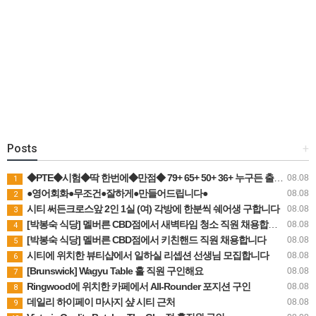
Posts
+
◆PTE◆시험◆딱 한번에◆만점◆ 79+ 65+ 50+ 36+ 누구든 출제원리로 접근하는 수업
08.08
1
●영어회화●무조건●잘하게●만들어드립니다●
08.08
2
시티 써든크로스앞 2인 1실 (여) 각방에 한분씩 쉐어생 구합니다
08.08
3
[박봉숙 식당] 멜버른 CBD점에서 새벽타임 청소 직원 채용합니다 (경력자 환영)
08.08
4
[박봉숙 식당] 멜버른 CBD점에서 키친핸드 직원 채용합니다
08.08
5
시티에 위치한 뷰티샵에서 일하실 리셉션 선생님 모집합니다
08.08
6
[Brunswick] Wagyu Table 홀 직원 구인해요
08.08
7
Ringwood에 위치한 카페에서 All-Rounder 포지션 구인
08.08
8
데일리 하이페이 마사지 샾 시티 근처
08.08
9