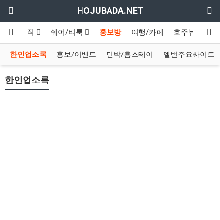
HOJUBADA.NET
구인/구직
쉐어/벼룩
홍보방
여행/카페
호주뉴스
영
한인업소록
홍보/이벤트
민박/홈스테이
멜번주요싸이트
한인업소록