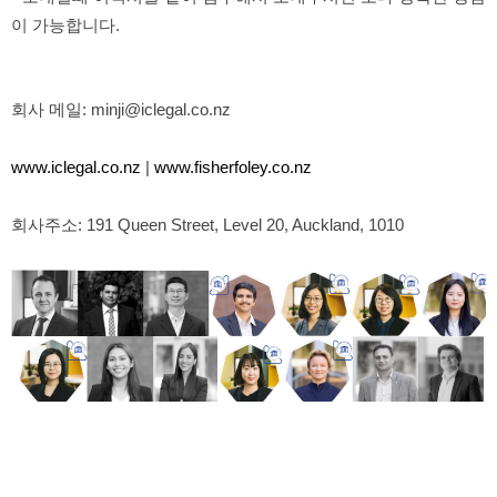
이 가능합니다.
회사 메일
: minji@iclegal.co.nz
www.iclegal.co.nz
|
www.fisherfoley.co.nz
회사주소
: 191 Queen Street, Level 20, Auckland, 1010