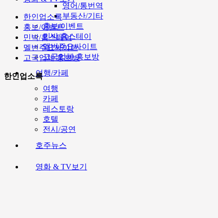
영어/통번역
부동산/기타
한인업소록
홍보/이벤트
홍보/이벤트
민박/홈스테이
민박/홈스테이
멜번주요싸이트
멜번주요싸이트
고국업체 홍보방
고국업체 홍보방
여행/카페
한인업소록
여행
카페
레스토랑
호텔
전시/공연
호주뉴스
영화 & TV보기