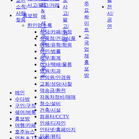
교민
도
텔
주
제
사고/팔고/거래
소식/
사
전
요
&
사람
고/
시/
홍보방
에
싸
찾음
팔
공
세
이
한인업소록
고/
연
이
트
식당/카페/주점
거
과
고
식품점/건강식품
래
외
국
여행/유학/학원
&
업
이민/법률
개
체
세무/회계
인
홍
이사/택배/물류
광
보
병원/치과
고
방
한의원/안경원
교회/성당/사찰
역송금/환전
메인
자동차정비/매매
수다방
청소/설비
구인/구직
건축/시설
쉐어/벼룩
컴퓨터/CCTV
홍보방
인쇄/디자인
여행/카페
인터넷/홈페이지
호주뉴스
미용/뷰티
영화 & TV보기