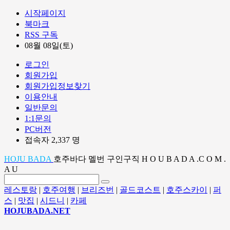
시작페이지
북마크
RSS 구독
08월 08일(토)
로그인
회원가입
회원가입정보찾기
이용안내
일반문의
1:1문의
PC버전
접속자 2,337 명
HOJU BADA
호주바다 멜번 구인구직 H O U B A D A .C O M .
A U
레스토랑
|
호주여행
|
브리즈번
|
골드코스트
|
호주스카이
|
퍼
스
|
맛집
|
시드니
|
카페
HOJUBADA.NET