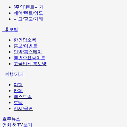
[주의]랜트사기
쉐어/렌트/양도
사고/팔고/거래
홍보방
한인업소록
홍보/이벤트
민박/홈스테이
멜번주요싸이트
고국업체 홍보방
여행/카페
여행
카페
레스토랑
호텔
전시/공연
호주뉴스
영화 & TV보기