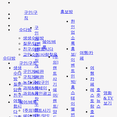
홍보방
구인/구
직
한
인
구
수다방
업
인
소
생생수다방
게
쉐어/벼
록
질문/답변
시
룩
홍
친구/여행합시다
판
여행/카
보/
교민소식/사람찾음
구
[주
수다방
페
이
직
의]
구인/구직
벤
게
생생
랜
여
트
구인게시판
시
수다
트
행
민
구직게시판
판
방
사
카
박/
농장/공장구인
농
질문/
기
페
홈
과제&에세이
장/
답변
쉐
레
호
스
영화
과외&개인광고
공
친구/
어/
스
주
테
& TV
장
여행
렌
토
뉴
쉐어/벼룩
보기
이
구
합시
트/
랑
스
멜
인
[주의]랜트사기
다
양
호
번
과
쉐어/렌트/양도