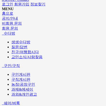
로그인
회원가입
정보찾기
MENU
홈으로
공지/안내
비회원 문의
회원 문의
수다방
생생수다방
질문/답변
친구/여행합시다
교민소식/사람찾음
구인/구직
구인게시판
구직게시판
농장/공장구인
과제&에세이
과외&개인광고
쉐어/벼룩