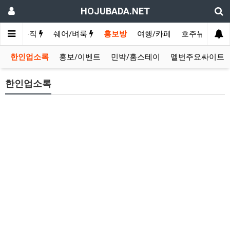
HOJUBADA.NET
구인/구직
쉐어/벼룩
홍보방
여행/카페
호주뉴스
영
한인업소록
홍보/이벤트
민박/홈스테이
멜번주요싸이트
한인업소록