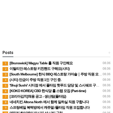
Posts
+
[Brunswick] Wagyu Table 홀 직원 구인해요
08.06
1
이탈리안 레스토랑 키친핸드 구해요(시티)
08.06
2
[South Melbourne] 한식 BBQ 레스토랑 가마솥｜주방 직원 모집｜스폰 가능
08.06
3
(시티) 만금이 주방 직원 1인 구인 중.
08.06
4
'Shuji Sushi' 시티점 에서 풀타임 핫푸드 담당 및 스시쉐프 구인합니다.
08.06
5
[KOKO KOREA] CBD 한식당 홀 스탭 모집 (Part-time)
08.06
6
[코리아김치]채용 공고 - 생산팀(풀타임)
08.06
7
네네치킨 Altona North 에서 함께 일하실 직원 구합니다
08.06
8
스프링베일 복떡방에서 캐쥬얼 /풀타임 직원 모집합니다
08.06
9