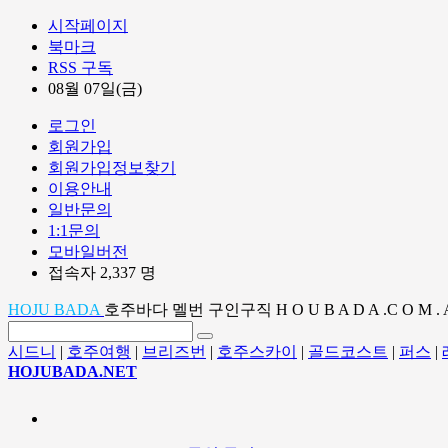
시작페이지
북마크
RSS 구독
08월 07일(금)
로그인
회원가입
회원가입정보찾기
이용안내
일반문의
1:1문의
모바일버전
접속자 2,337 명
HOJU BADA
호주바다 멜번 구인구직 H O U B A D A .C O M . 
시드니
|
호주여행
|
브리즈번
|
호주스카이
|
골드코스트
|
퍼스
|
HOJUBADA.NET