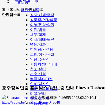
고국업체 홍보방
홍보방
홈 > 홍보방 > 한인업소록
한인업소록
한인업소록
식당/카페/주점
식품점/건강식품
여행/유학/학원
이민/법률
세무/회계
이사/택배/물류
병원/치과
한의원/안경원
교회/성당/사찰
역송금/환전
자동차정비/매매
청소/설비
건축/시설
컴퓨터/CCTV
인쇄/디자인
호주정식인증 블랙박스 3년보증 안내 Finevu Dashc
인터넷/홈페이지
미용/뷰티
Smartaudiotech
자동차정비/매매
0
46655
2023.02.20 10:41
영어/통번역
https://youtu.be/rvaM65zIKm8
+ 3648
부동산/기타