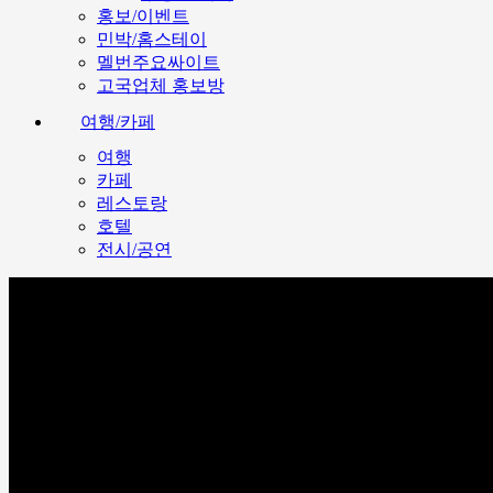
홍보/이벤트
민박/홈스테이
멜번주요싸이트
고국업체 홍보방
여행/카페
여행
카페
레스토랑
호텔
전시/공연
호주뉴스
영화 & TV보기