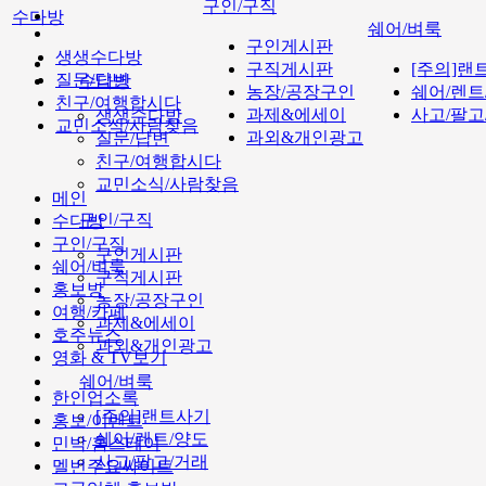
구인/구직
수다방
쉐어/벼룩
구인게시판
생생수다방
구직게시판
[주의]랜
질문/답변
수다방
농장/공장구인
쉐어/렌트
친구/여행합시다
과제&에세이
사고/팔고
생생수다방
교민소식/사람찾음
과외&개인광고
질문/답변
친구/여행합시다
교민소식/사람찾음
메인
구인/구직
수다방
구인/구직
구인게시판
쉐어/벼룩
구직게시판
홍보방
농장/공장구인
여행/카페
과제&에세이
호주뉴스
과외&개인광고
영화 & TV보기
쉐어/벼룩
한인업소록
[주의]랜트사기
홍보/이벤트
쉐어/렌트/양도
민박/홈스테이
사고/팔고/거래
멜번주요싸이트