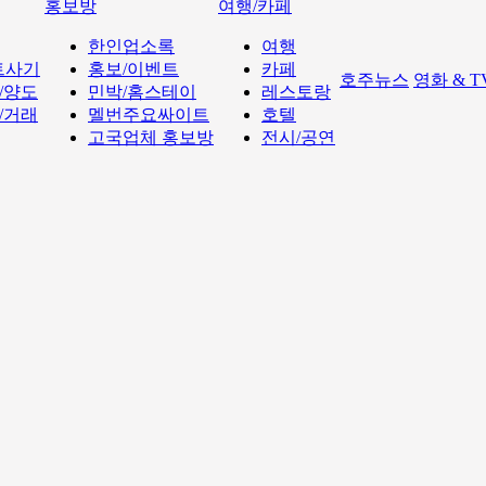
홍보방
여행/카페
한인업소록
여행
트사기
홍보/이벤트
카페
호주뉴스
영화 & 
/양도
민박/홈스테이
레스토랑
/거래
멜번주요싸이트
호텔
고국업체 홍보방
전시/공연