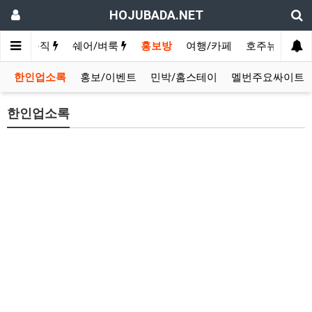
HOJUBADA.NET
구인/구직
쉐어/벼룩
홍보방
여행/카페
호주뉴스
영
한인업소록
홍보/이벤트
민박/홈스테이
멜번주요싸이트
한인업소록