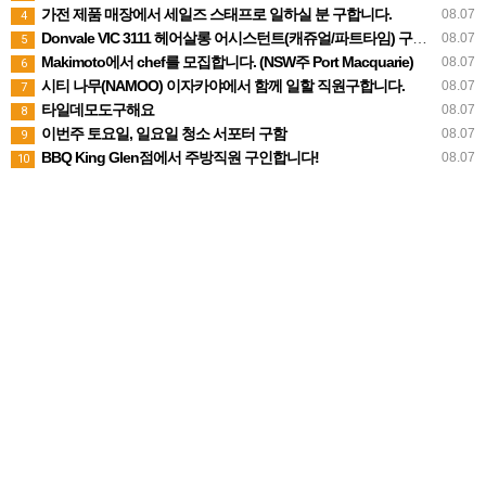
가전 제품 매장에서 세일즈 스태프로 일하실 분 구합니다.
08.07
4
Donvale VIC 3111 헤어살롱 어시스턴트(캐쥬얼/파트타임) 구합니다
08.07
5
Makimoto에서 chef를 모집합니다. (NSW주 Port Macquarie)
08.07
6
시티 나무(NAMOO) 이자카야에서 함께 일할 직원구합니다.
08.07
7
타일데모도구해요
08.07
8
이번주 토요일, 일요일 청소 서포터 구함
08.07
9
BBQ King Glen점에서 주방직원 구인합니다!
08.07
10