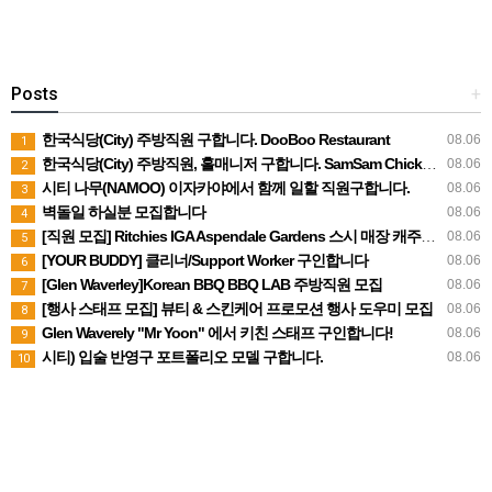
Posts
+
한국식당(City) 주방직원 구합니다. DooBoo Restaurant
08.06
1
한국식당(City) 주방직원, 홀매니저 구합니다. SamSam Chicken Restaurant
08.06
2
시티 나무(NAMOO) 이자카야에서 함께 일할 직원구합니다.
08.06
3
벽돌일 하실분 모집합니다
08.06
4
[직원 모집] Ritchies IGA Aspendale Gardens 스시 매장 캐주얼 직원 구인
08.06
5
[YOUR BUDDY] 클리너/Support Worker 구인합니다
08.06
6
[Glen Waverley]Korean BBQ BBQ LAB 주방직원 모집
08.06
7
[행사 스태프 모집] 뷰티 & 스킨케어 프로모션 행사 도우미 모집
08.06
8
Glen Waverely "Mr Yoon" 에서 키친 스태프 구인합니다!
08.06
9
시티) 입술 반영구 포트폴리오 모델 구합니다.
08.06
10