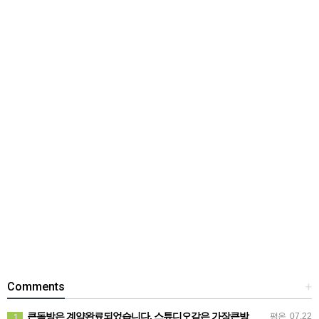
Comments
+
큰독방은 계약완료되었습니다. 스튜디오같은 가장큰방을 2인동시 또는 혼자서 큰독방으로도 즉시입주 가능합니다.
평온
07.22
1