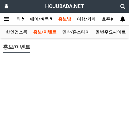
HOJUBADA.NET
구인/구직
쉐어/벼룩
홍보방
여행/카페
호주뉴스
영
한인업소록
홍보/이벤트
민박/홈스테이
멜번주요싸이트
홍보/이벤트