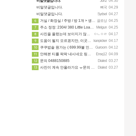
비밀댓글입니다.
Jun2
04.30
비밀댓글입니다.
뼈국
04.29
비밀댓글입니다.
Sydsel
04.27
거실 / 화장실 / 주방 / 방 1개 > 생활용품 무료 사용 가능! 카팍은 없어요!
끌로상
04.25
6
주소 정정: 2304/ 380 Little Loansdale street, 3000
Melgun
04.25
7
사진을 올렸는데 보이지가 않네요 카톡으로 문의주시면 보내드리겠습니다
ㅇㄴㅇㄹ
04.17
8
도움이 될지 모르겠지만, 이곳에 가셔서 가시고자 하는 지역 한인 업소들을 한 번 둘러보세요. https://…
kanpicker
04.17
9
쿠쿠밥솥 원가는 ( 699.99불 인데 쿠폰이랑 세일 할때 사서 540에 산거에요!! )
Guroom
04.12
10
안해본 티를 팍팍 내시네요 링크 5개 다 조립할려면 8시간이상걸릴겁니다ㅋㅋ 근데 툴은 셀프고 100불?? 어…
Ensq12
04.09
11
문의 0488150885
Dialed
03.27
12
사진이 계속 안올라가요 ㅠ문의 주시면 사진 보내드릴께요
Dialed
03.27
13