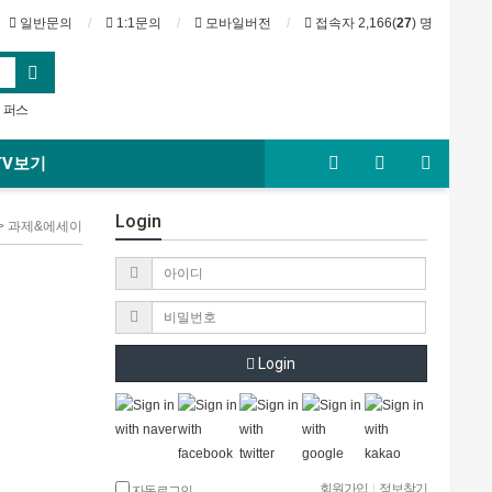
일반문의
1:1문의
모바일버전
접속자 2,166(
27
) 명
퍼스
시드니
|
TV보기
Login
 > 과제&에세이
Login
회원가입
|
정보찾기
자동로그인