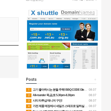
Posts
+
고기 좋아하시는 분들 주목! BBQ CODE Glen Waverley에서 함께해요
08.07
1
All-rounder 목,금,토 5.30pm-8.30pm
08.07
2
시티 타투샵 매니저 구인!
08.07
3
가전 제품 매장에서 세일즈 스태프로 일하실 분 구합니다.
08.07
4