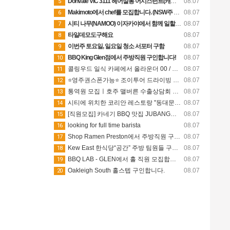
Donvale VIC 3111 헤어살롱 어시스턴트(캐쥬얼/파트타임) 구합니다
08.07
5
Makimoto에서 chef를 모집합니다. (NSW주 Port Macquarie)
08.07
6
시티 나무(NAMOO) 이자카야에서 함께 일할 직원구합니다.
08.07
7
타일데모도구해요
08.07
8
이번주 토요일, 일요일 청소 서포터 구함
08.07
9
BBQ King Glen점에서 주방직원 구인합니다!
08.07
10
콜링우드 일식 카페에서 올라운더 00 / 바리스타 00명 구인해요.
08.07
11
⭐영주권스폰가능⭐ 조이투어 드라이빙 가이드 모집 (상시채용)
08.07
12
통역원 모집ㅣ호주 맬버른 수출상담회 통역 (26.08.31)
08.07
13
시티에 위치한 코리안 레스토랑 "동대문" 에서 김밥 롤메이커 오픈키친 직원 구합니다 icon dongdaemun 0 72 0 0 Print 글주소 08-07 101.♡.♡.187
08.07
14
[직원모집] 카네기 BBQ 맛집 JUBANG에서 함께 일해요
08.07
15
looking for full time barista
08.07
16
Shop Ramen Preston에서 주방직원 구인합니다.
08.07
17
Kew East 한식당“공간” 주방 팀원들 구해요(키친핸드, 쉐프님)
08.07
18
BBQ LAB - GLEN에서 홀 직원 모집합니다.
08.07
19
Oakleigh South 홀스텝 구인합니다.
08.07
20