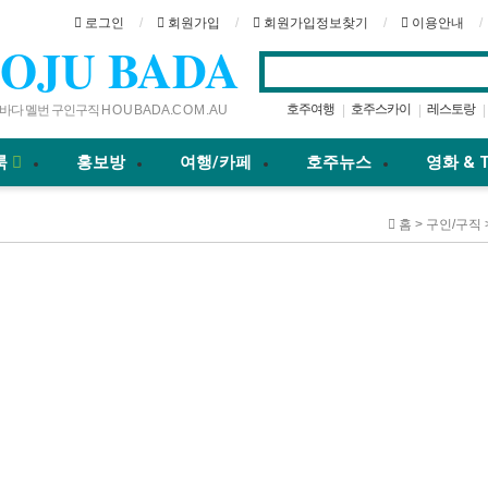
로그인
회원가입
회원가입정보찾기
이용안내
OJU BADA
호주여행
호주스카이
레스토랑
|
|
|
다 멜번 구인구직 H O U B A D A .C O M . A U
브리즈번
카페
골드코스트
맛집
|
|
|
|
룩
홍보방
여행/카페
호주뉴스
영화 & 
홈 > 구인/구직