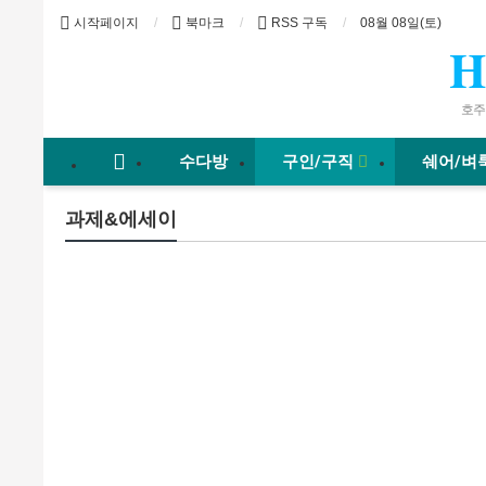
시작페이지
북마크
RSS 구독
08월 08일(토)
H
호주바
수다방
구인/구직
쉐어/벼
과제&에세이