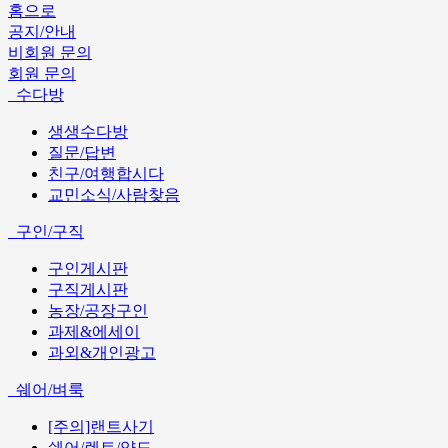
홈으로
공지/안내
비회원 문의
회원 문의
수다방
생생수다방
질문/답변
친구/여행합시다
교민소식/사람찾음
구인/구직
구인게시판
구직게시판
농장/공장구인
과제&에세이
과외&개인광고
쉐어/벼룩
[주의]랜트사기
쉐어/렌트/양도