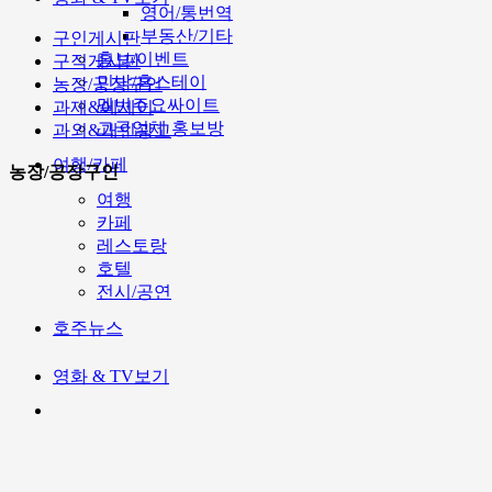
영어/통번역
부동산/기타
구인게시판
홍보/이벤트
구직게시판
민박/홈스테이
농장/공장구인
멜번주요싸이트
과제&에세이
고국업체 홍보방
과외&개인광고
여행/카페
농장/공장구인
여행
카페
레스토랑
호텔
전시/공연
호주뉴스
영화 & TV보기