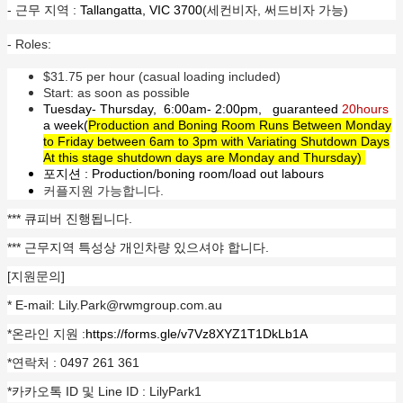
- 근무 지역 :
Tallangatta, VIC 3700
(세컨비자, 써드비자 가능)
- Roles:
$31.75 per hour (casual loading included)
Start: as soon as possible
Tuesday- Thursday, 6:00am- 2:00pm, guaranteed
20hours
a week(
Production and Boning Room Runs Between Monday
to Friday between 6am to 3pm with Variating Shutdown Days
At this stage shutdown days are Monday and Thursday)
포지션 : Production/boning room/load out labours
커플지원 가능합니다.
***
큐피버 진행됩니다.
*** 근무지역 특성상 개인차량 있으셔야 합니다.
[지원문의]
* E-mail: Lily.Park@rwmgroup.com.au
*온라인 지원 :
https://forms.gle/v7Vz8XYZ1T1DkLb1A
*연락처 : 0497 261 361
*카카오톡 ID 및 Line ID : LilyPark1