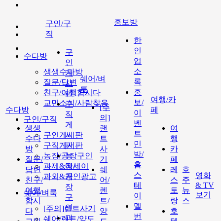
홍보방
구인/구
직
한
인
구
수다방
업
인
소
생생수다방
게
쉐어/벼
록
질문/답변
시
룩
홍
친구/여행합시다
판
여행/카
보/
교민소식/사람찾음
구
[주
수다방
페
이
직
의]
구인/구직
벤
게
생생
랜
여
트
구인게시판
시
수다
트
행
민
구직게시판
판
방
사
카
박/
농장/공장구인
농
질문/
기
페
홈
과제&에세이
장/
답변
쉐
레
호
스
영화
과외&개인광고
공
친구/
어/
스
주
테
& TV
장
여행
렌
토
뉴
쉐어/벼룩
보기
이
구
합시
트/
랑
스
멜
인
[주의]랜트사기
다
양
호
번
과
쉐어/렌트/양도