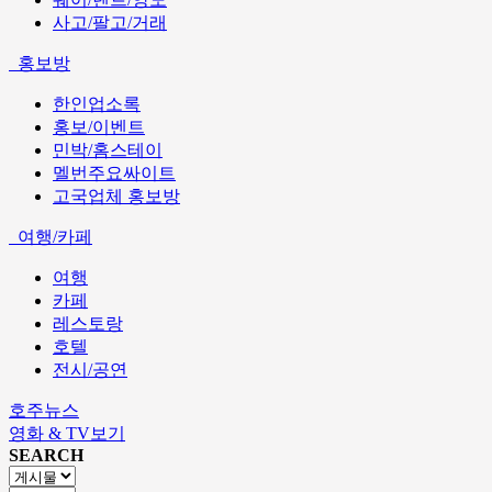
사고/팔고/거래
홍보방
한인업소록
홍보/이벤트
민박/홈스테이
멜번주요싸이트
고국업체 홍보방
여행/카페
여행
카페
레스토랑
호텔
전시/공연
호주뉴스
영화 & TV보기
SEARCH