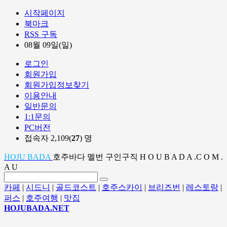
시작페이지
북마크
RSS 구독
08월 09일(일)
로그인
회원가입
회원가입정보찾기
이용안내
일반문의
1:1문의
PC버전
접속자 2,109(
27
) 명
HOJU BADA
호주바다 멜번 구인구직 H O U B A D A .C O M .
A U
카페
|
시드니
|
골드코스트
|
호주스카이
|
브리즈번
|
레스토랑
|
퍼스
|
호주여행
|
맛집
HOJUBADA.NET