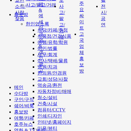
교민
도
텔
주
제
사고/팔고/거래
소식/
사
전
요
&
사람
고/
시/
홍보방
에
싸
찾음
팔
공
세
이
한인업소록
고/
연
이
트
식당/카페/주점
거
과
고
식품점/건강식품
래
외
국
여행/유학/학원
&
업
이민/법률
개
체
세무/회계
인
홍
이사/택배/물류
광
보
병원/치과
고
방
한의원/안경원
교회/성당/사찰
역송금/환전
메인
자동차정비/매매
수다방
청소/설비
구인/구직
건축/시설
쉐어/벼룩
컴퓨터/CCTV
홍보방
인쇄/디자인
여행/카페
인터넷/홈페이지
호주뉴스
미용/뷰티
영화 & TV보기