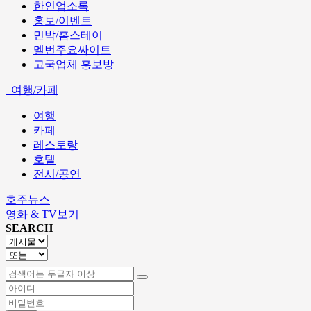
한인업소록
홍보/이벤트
민박/홈스테이
멜번주요싸이트
고국업체 홍보방
여행/카페
여행
카페
레스토랑
호텔
전시/공연
호주뉴스
영화 & TV보기
SEARCH