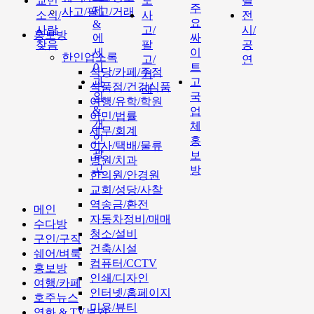
교민
도
텔
주
제
사고/팔고/거래
소식/
사
전
요
&
사람
고/
시/
홍보방
에
싸
찾음
팔
공
세
이
한인업소록
고/
연
이
트
식당/카페/주점
거
과
고
식품점/건강식품
래
외
국
여행/유학/학원
&
업
이민/법률
개
체
세무/회계
인
홍
이사/택배/물류
광
보
병원/치과
고
방
한의원/안경원
교회/성당/사찰
역송금/환전
메인
자동차정비/매매
수다방
청소/설비
구인/구직
건축/시설
쉐어/벼룩
컴퓨터/CCTV
홍보방
인쇄/디자인
여행/카페
인터넷/홈페이지
호주뉴스
미용/뷰티
영화 & TV보기