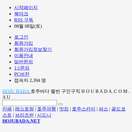
시작페이지
북마크
RSS 구독
08월 08일(토)
로그인
회원가입
회원가입정보찾기
이용안내
일반문의
1:1문의
PC버전
접속자 2,394 명
HOJU BADA
호주바다 멜번 구인구직 H O U B A D A .C O M .
A U
카페
|
레스토랑
|
호주여행
|
맛집
|
호주스카이
|
퍼스
|
골드코
스트
|
브리즈번
|
시드니
HOJUBADA.NET