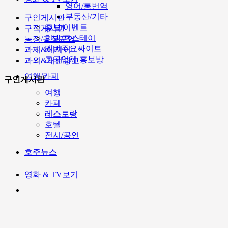
영어/통번역
부동산/기타
구인게시판
홍보/이벤트
구직게시판
민박/홈스테이
농장/공장구인
멜번주요싸이트
과제&에세이
고국업체 홍보방
과외&개인광고
여행/카페
구인게시판
여행
카페
레스토랑
호텔
전시/공연
호주뉴스
영화 & TV보기