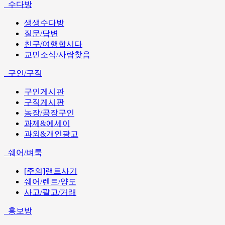
수다방
생생수다방
질문/답변
친구/여행합시다
교민소식/사람찾음
구인/구직
구인게시판
구직게시판
농장/공장구인
과제&에세이
과외&개인광고
쉐어/벼룩
[주의]랜트사기
쉐어/렌트/양도
사고/팔고/거래
홍보방