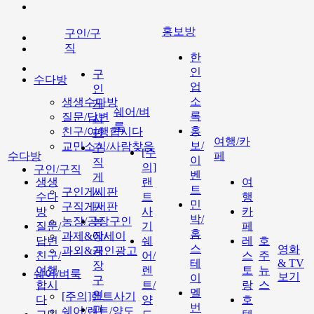
홍보방
구인/구
직
한
인
구
수다방
업
인
소
생생수다방
게
쉐어/벼
록
질문/답변
시
룩
홍
친구/여행합시다
판
여행/카
보/
교민소식/사람찾음
구
[주
수다방
페
이
직
의]
구인/구직
벤
게
생생
랜
여
트
구인게시판
시
수다
트
행
민
구직게시판
판
방
사
카
박/
농장/공장구인
농
질문/
기
페
홈
과제&에세이
장/
답변
쉐
레
호
스
영화
과외&개인광고
공
친구/
어/
스
주
테
& TV
장
여행
렌
토
뉴
쉐어/벼룩
보기
이
구
합시
트/
랑
스
멜
인
[주의]랜트사기
다
양
호
번
과
쉐어/렌트/양도