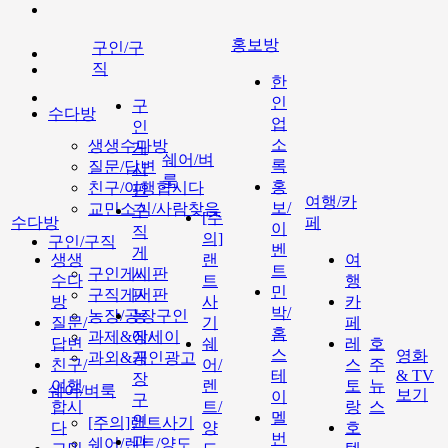
홍보방
구인/구
직
한
인
구
수다방
업
인
소
생생수다방
게
쉐어/벼
록
질문/답변
시
룩
홍
친구/여행합시다
판
여행/카
보/
교민소식/사람찾음
구
[주
수다방
페
이
직
의]
구인/구직
벤
게
생생
랜
여
트
구인게시판
시
수다
트
행
민
구직게시판
판
방
사
카
박/
농장/공장구인
농
질문/
기
페
홈
과제&에세이
장/
답변
쉐
레
호
스
영화
과외&개인광고
공
친구/
어/
스
주
테
& TV
장
여행
렌
토
뉴
쉐어/벼룩
보기
이
구
합시
트/
랑
스
멜
인
[주의]랜트사기
다
양
호
번
과
쉐어/렌트/양도