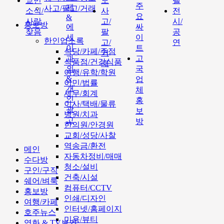
교민
도
텔
주
제
사고/팔고/거래
소식/
사
전
요
&
사람
고/
시/
홍보방
에
싸
찾음
팔
공
세
이
한인업소록
고/
연
이
트
식당/카페/주점
거
과
고
식품점/건강식품
래
외
국
여행/유학/학원
&
업
이민/법률
개
체
세무/회계
인
홍
이사/택배/물류
광
보
병원/치과
고
방
한의원/안경원
교회/성당/사찰
역송금/환전
메인
자동차정비/매매
수다방
청소/설비
구인/구직
건축/시설
쉐어/벼룩
컴퓨터/CCTV
홍보방
인쇄/디자인
여행/카페
인터넷/홈페이지
호주뉴스
미용/뷰티
영화 & TV보기