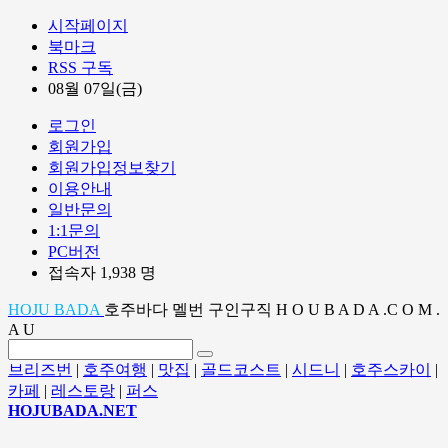
시작페이지
북마크
RSS 구독
08월 07일(금)
로그인
회원가입
회원가입정보찾기
이용안내
일반문의
1:1문의
PC버전
접속자 1,938 명
HOJU BADA
호주바다 멜번 구인구직 H O U B A D A .C O M .
A U
브리즈번
|
호주여행
|
맛집
|
골드코스트
|
시드니
|
호주스카이
|
카페
|
레스토랑
|
퍼스
HOJUBADA.NET