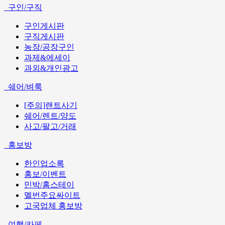
구인/구직
구인게시판
구직게시판
농장/공장구인
과제&에세이
과외&개인광고
쉐어/벼룩
[주의]랜트사기
쉐어/렌트/양도
사고/팔고/거래
홍보방
한인업소록
홍보/이벤트
민박/홈스테이
멜번주요싸이트
고국업체 홍보방
여행/카페