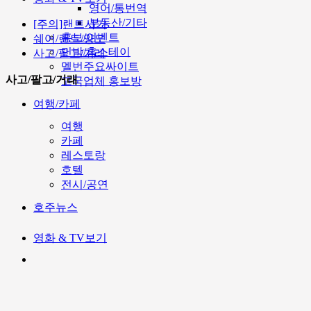
영어/통번역
부동산/기타
[주의]랜트사기
홍보/이벤트
쉐어/렌트/양도
민박/홈스테이
사고/팔고/거래
멜번주요싸이트
사고/팔고/거래
고국업체 홍보방
여행/카페
여행
카페
레스토랑
호텔
전시/공연
호주뉴스
영화 & TV보기