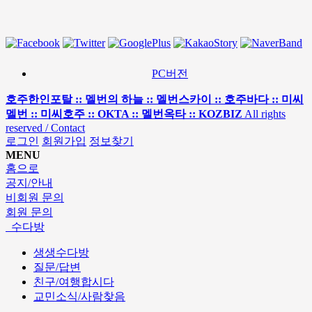
PC버전
호주한인포탈 :: 멜번의 하늘 :: 멜번스카이 :: 호주바다 :: 미씨
멜번 :: 미씨호주 :: OKTA :: 멜번옥타 :: KOZBIZ
All rights
reserved / Contact
로그인
회원가입
정보찾기
MENU
홈으로
공지/안내
비회원 문의
회원 문의
수다방
생생수다방
질문/답변
친구/여행합시다
교민소식/사람찾음