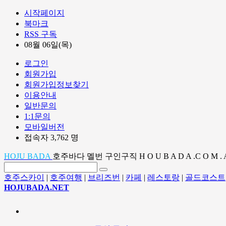
시작페이지
북마크
RSS 구독
08월 06일(목)
로그인
회원가입
회원가입정보찾기
이용안내
일반문의
1:1문의
모바일버전
접속자 3,762 명
HOJU BADA
호주바다 멜번 구인구직 H O U B A D A .C O M . 
호주스카이
|
호주여행
|
브리즈번
|
카페
|
레스토랑
|
골드코스트
HOJUBADA.NET