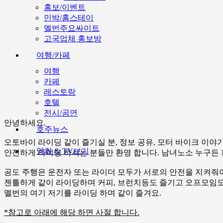
홍보/이벤트
민박/홈스테이
멜번주요싸이트
고국업체 홍보방
여행/카페
여행
카페
레스토랑
호텔
전시/공연
안녕하세요.
호주뉴스
오토바이 라이딩 같이 즐기실 분, 정보 공유, 모터 바이크 이야
영화 & TV보기
안전하게 라이딩 하시는 분들만 환영 합니다. 남녀노소 누구든 
공도 주행은 운전자 또는 라이더 모두가 서로의 안전을 지켜줘야
젠틀하게 같이 라이딩하며 커피, 브런치등도 즐기고 오프모임도 
멜번의 여기 저기를 라이딩 하며 같이 즐겨요.
*참고로 아래에 해당 하면 사절 합니다.