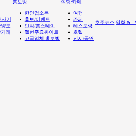
홍보방
여행/카페
한인업소록
여행
트사기
홍보/이벤트
카페
호주뉴스
영화 & 
/양도
민박/홈스테이
레스토랑
/거래
멜번주요싸이트
호텔
고국업체 홍보방
전시/공연