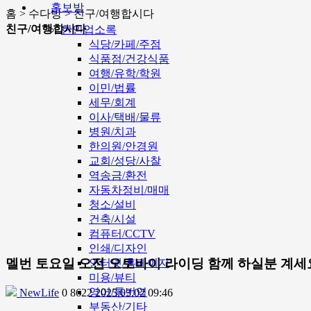
홍보방
홈 > 수다방 > 친구/여행합시다
친구/여행합시다
한인업소록
식당/카페/주점
식품점/건강식품
여행/유학/학원
이민/법률
세무/회계
이사/택배/물류
병원/치과
한의원/안경원
교회/성당/사찰
역송금/환전
자동차정비/매매
청소/설비
건축/시설
컴퓨터/CCTV
인쇄/디자인
멜번 토요일 오전 오토바이 라이딩 함께 하실분 계세
인터넷/홈페이지
미용/뷰티
영어/통번역
NewLife
0
8622
2025.03.02 09:46
부동산/기타