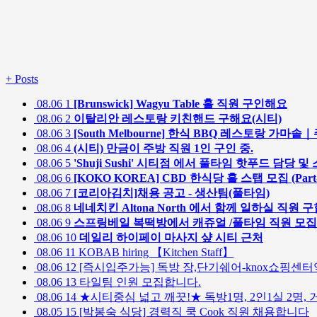
+
Posts
08.06
1
[Brunswick] Wagyu Table 홀 직원 구인해요
08.06
2
이탈리안 레스토랑 키친핸드 구해요(시티)
08.06
3
[South Melbourne] 한식 BBQ 레스토랑 가
08.06
4
(시티) 만금이 주방 직원 1인 구인 중.
08.06
5
'Shuji Sushi' 시티점 에서 풀타임 핫푸드 담당
08.06
6
[KOKO KOREA] CBD 한식당 홀 스탭 모집 (Part-t
08.06
7
[코리아김치]채용 공고 - 생산팀(풀타임)
08.06
8
네네치킨 Altona North 에서 함께 일하실 직원 
08.06
9
스프링베일 복떡방에서 캐쥬얼 /풀타임 직원 모
08.06
10
데일리 하이페이 마사지 샾 시티 근처
08.06
11
KOBAB hiring 【Kitchen Staff】
08.06
12
[즉시입주가능] 독방 장,단기쉐어-knox쇼핑센터
08.06
13
타일팀 인원 모집합니다.
08.06
14
★시티중심 넓고 깨끗!★ 독방1명, 2인1실 2명, 
08.05
15
[박봉숙 식당] 경력직 쿡 Cook 직원 채용합니다