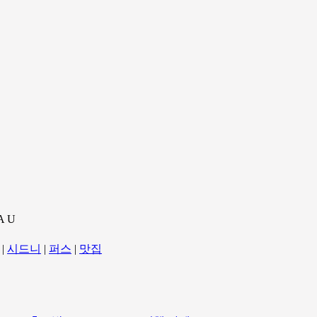
A U
|
시드니
|
퍼스
|
맛집