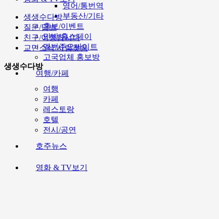
영어/통번역
부동산/기타
생생수다방
홍보/이벤트
질문/답변
민박/홈스테이
친구/여행합시다
멜번주요싸이트
교민소식/사람찾음
고국업체 홍보방
생생수다방
여행/카페
여행
카페
레스토랑
호텔
전시/공연
호주뉴스
영화 & TV보기