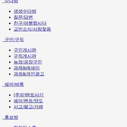
수다방
생생수다방
질문/답변
친구/여행합시다
교민소식/사람찾음
구인/구직
구인게시판
구직게시판
농장/공장구인
과제&에세이
과외&개인광고
쉐어/벼룩
[주의]랜트사기
쉐어/렌트/양도
사고/팔고/거래
홍보방