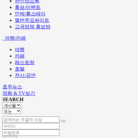
한인업소록
홍보/이벤트
민박/홈스테이
멜번주요싸이트
고국업체 홍보방
여행/카페
여행
카페
레스토랑
호텔
전시/공연
호주뉴스
영화 & TV보기
SEARCH