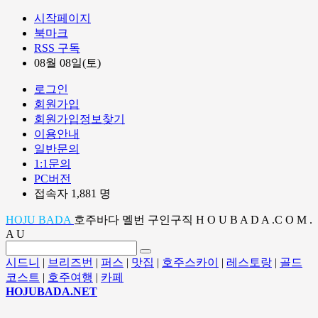
시작페이지
북마크
RSS 구독
08월 08일(토)
로그인
회원가입
회원가입정보찾기
이용안내
일반문의
1:1문의
PC버전
접속자 1,881 명
HOJU BADA
호주바다 멜번 구인구직 H O U B A D A .C O M .
A U
시드니
|
브리즈번
|
퍼스
|
맛집
|
호주스카이
|
레스토랑
|
골드
코스트
|
호주여행
|
카페
HOJUBADA.NET