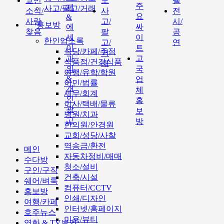
교민
도
텔
주
제
사고/팔고/거래
소식/
사
전
요
&
사람
고/
시/
홍보방
에
싸
찾음
팔
공
세
이
한인업소록
고/
연
이
트
식당/카페/주점
거
과
고
식품점/건강식품
래
외
국
여행/유학/학원
&
업
이민/법률
개
체
세무/회계
인
홍
이사/택배/물류
광
보
병원/치과
고
방
한의원/안경원
교회/성당/사찰
역송금/환전
메인
자동차정비/매매
수다방
청소/설비
구인/구직
건축/시설
쉐어/벼룩
컴퓨터/CCTV
홍보방
인쇄/디자인
여행/카페
인터넷/홈페이지
호주뉴스
미용/뷰티
영화 & TV보기