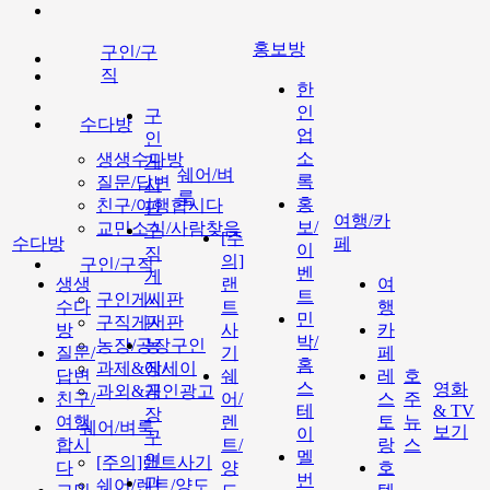
홍보방
구인/구
직
한
인
구
수다방
업
인
소
생생수다방
게
쉐어/벼
록
질문/답변
시
룩
홍
친구/여행합시다
판
여행/카
보/
교민소식/사람찾음
구
[주
수다방
페
이
직
의]
구인/구직
벤
게
생생
랜
여
트
구인게시판
시
수다
트
행
민
구직게시판
판
방
사
카
박/
농장/공장구인
농
질문/
기
페
홈
과제&에세이
장/
답변
쉐
레
호
스
영화
과외&개인광고
공
친구/
어/
스
주
테
& TV
장
여행
렌
토
뉴
쉐어/벼룩
보기
이
구
합시
트/
랑
스
멜
인
[주의]랜트사기
다
양
호
번
과
쉐어/렌트/양도